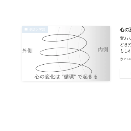
心の
循環と実践
変わ
どき
もしれ
202